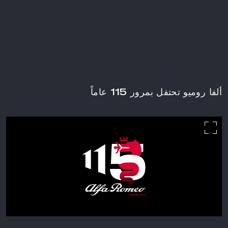
ألفا روميو تحتفل بمرور 115 عاماً